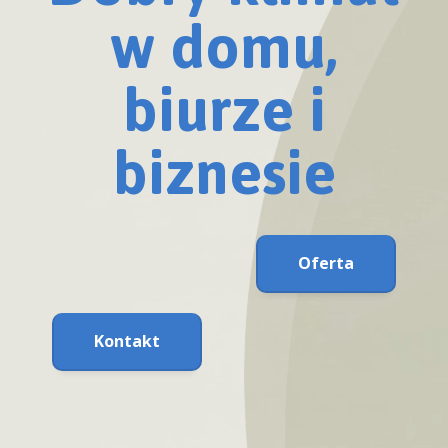
w domu,
biurze i
biznesie
Oferta
Kontakt